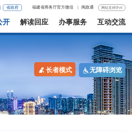
福建省商务厅官方微信
|
闽政通
省政府
网站支持IPv6
公开
解读回应
办事服务
互动交流
长者模式
无障碍浏览