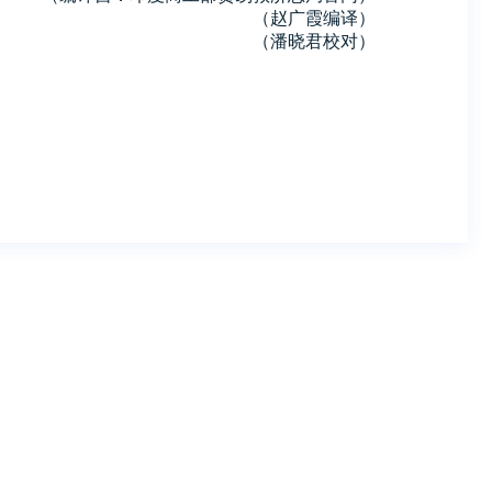
（赵广霞编译）
（潘晓君校对）