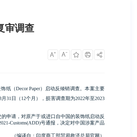
复审调查
纸（Decor Paper）启动反倾销调查。本案主要
3月31日（
12
个月），损害调查期为
2022
年至
2023
s Division提交的申请，对原产于或进口自中国的装饰纸启动反
1-Customs(ADD)号通报，决定对中国涉案产品
（编译自：印度商工部贸易救济总局官网）