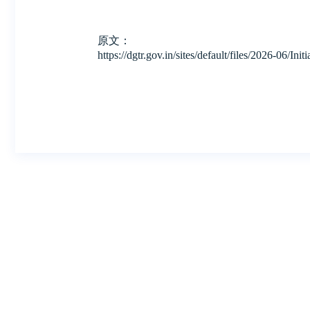
原文：
https://dgtr.gov.in/sites/default/files/2026-0