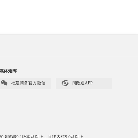
媒体矩阵


福建商务官方微信
闽政通APP
60浏览器9.1版本及以上，且IE内核9.0及以上。