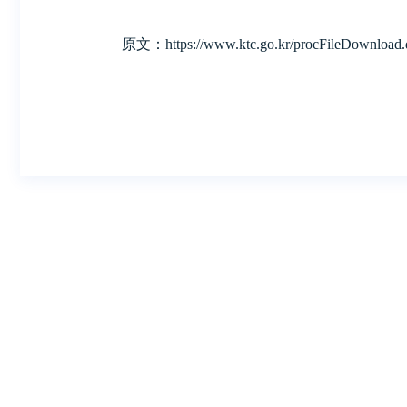
原文：
https://www.ktc.go.kr/procFileDownlo