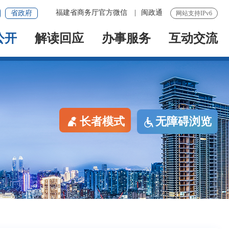
福建省商务厅官方微信
|
闽政通
省政府
网站支持IPv6
公开
解读回应
办事服务
互动交流
长者模式
无障碍浏览