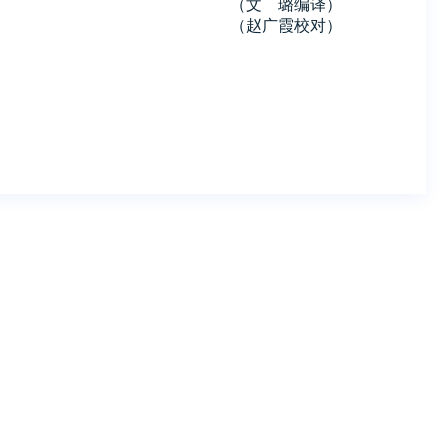
（文 璐编译）
（赵广霞校对）