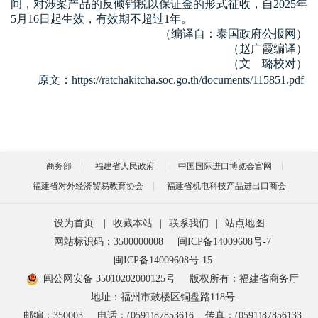
间，对涉案产品的反倾销税以保证金的形式征收，自
2025
年
5
月
16
日起生效，有效期不超过
1
年。
（编译自：泰国政府公报网）
（赵广霞编译）
（文 璐校对）
原文：
https://ratchakitcha.soc.go.th/documents/115851.pdf
商务部
福建省人民政府
中国国际进口博览会官网
福建省对外经济贸易教育协会
福建省机电科技产品进出口商会
设为首页
|
收藏本站
|
联系我们
|
站点地图
网站标识码：3500000008
闽ICP备14009608号-7
闽ICP备14009608号-15
闽公网安备 35010202000125号
版权所有：福建省商务厅
地址：福州市鼓楼区铜盘路118号
邮编：350003
电话：(0591)87853616
传真：(0591)87856133