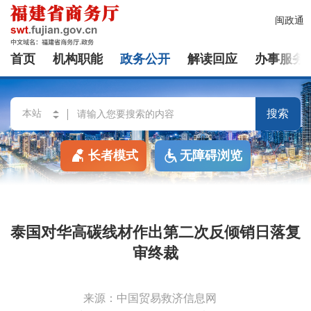
闽政通
首页
机构职能
政务公开
解读回应
办事服务
搜索
长者模式
无障碍浏览
泰国对华高碳线材作出第二次反倾销日落复
审终裁
来源：中国贸易救济信息网