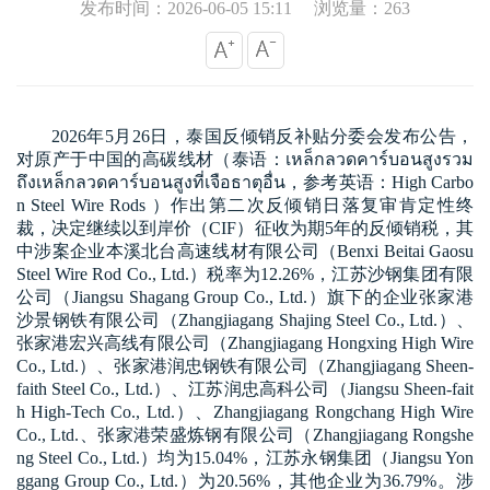
发布时间：2026-06-05 15:11
浏览量：263
2026
年
5
月
26
日，泰国反倾销反补贴分委会发布公告，
对原产于中国的高碳线材（泰语：
เหล็กลวดคาร์บอนสูงรวม
ถึงเหล็กลวดคาร์บอนสูงที่เจือธาตุอื่น
，参考英语：
High Carbo
n Steel Wire Rods
）作出第二次反倾销日落复审肯定性终
裁，决定继续以到岸价（
CIF
）征收为期
5
年的反倾销税，其
中涉案企业本溪北台高速线材有限公司（
Benxi Beitai Gaosu
Steel Wire Rod Co., Ltd.
）税率为
12.26%
，江苏沙钢集团有限
公司（
Jiangsu Shagang Group Co., Ltd.
）旗下的企业张家港
沙景钢铁有限公司（
Zhangjiagang Shajing Steel Co., Ltd.
）、
张家港宏兴高线有限公司（
Zhangjiagang Hongxing High Wire
Co., Ltd.
）、张家港润忠钢铁有限公司（
Zhangjiagang Sheen-
faith Steel Co., Ltd.
）、江苏润忠高科公司（
Jiangsu Sheen-fait
h High-Tech Co., Ltd.
）、
Zhangjiagang Rongchang High Wire
Co., Ltd.
、张家港荣盛炼钢有限公司（
Zhangjiagang Rongshe
ng Steel Co., Ltd.
）均为
15.04%
，江苏永钢集团（
Jiangsu Yon
ggang Group Co., Ltd.
）为
20.56%
，其他企业为
36.79%
。涉