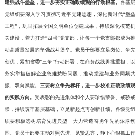
建强战斗堡垒，进一步夯实正确政绩观的行动根基。
各基层
党组织要深入学习贯彻习近平党建思想，深化新时代
“堡垒
工程”，巩固拓展全国文明单位创建成果，持续深化模范机
关建设，着力打造“四强”党支部，让每一个党支部都成为推
动高质量发展的坚强战斗堡垒。党员干部要立足岗位、争先
创优，紧扣省委“三争”行动部署，在商务战线勇挑重担，以
务实举措破解企业急难愁盼问题，推动党建与业务同频共
振、双向赋能。
三要树立争先标杆，进一步校准正确政绩观
的实践方向。
受表彰的先进集体和个人要珍惜荣誉、戒骄戒
躁，持续筑牢基层基础，立足新起点再创新佳绩。各级党组
织要积极选树培育先进典型，大力营造奋勇争先的浓厚氛
围。党员干部要主动对照先进、见贤思齐，静下心狠抓工作