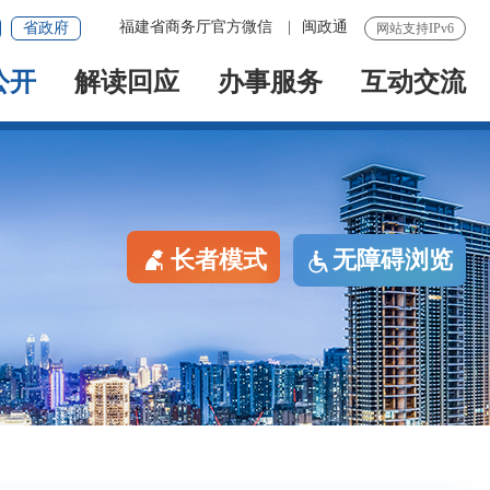
福建省商务厅官方微信
|
闽政通
省政府
网站支持IPv6
公开
解读回应
办事服务
互动交流
长者模式
无障碍浏览