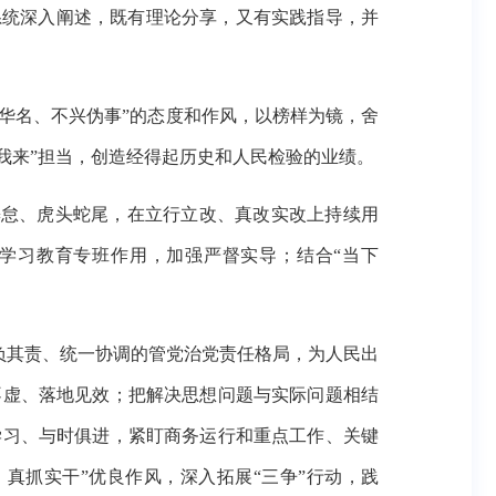
系统深入阐述，既有理论分享，又有实践指导，并
采华名、不兴伪事”的态度和作风，以榜样为镜，舍
、我来”担当，创造经得起历史和人民检验的业绩。
懈怠、虎头蛇尾，在立行立改、真改实改上持续用
学习教育专班作用，加强严督实导；结合
“当下
负其责、统一协调的管党治党责任格局，为人民出
不虚、落地见效；把解决思想问题与实际问题相结
学习、与时俱进，紧盯商务运行和重点工作、关键
办、真抓实干”优良作风，深入拓展“三争”行动，践