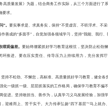
务高质量发展》为题，结合商务工作实际，从三个方面进行了
确要求。
问”。
要实事求是、求真务实，保持
“不受虚言、不听浮术、不
做善作善成的“多面手”，自觉加强各领域学习，坚持“我能、我行
政绩观偏差。
要始终绷紧抓好学习教育这根弦，坚决防止松劲
闭环推进。要在压实责任、传导压力上持续用力，充分发挥厅
。
坚持不松劲、不懈怠，高标准、高质量抓好学习教育，健全各
强化一级抓一级、层层抓落实的工作格局，确保学习教育不偏
两促进。坚持敢担当、善作为，认真学习义乌发展经验，加强
招，迎难而上、苦干实干。大力传承弘扬
“四下基层”“马上就