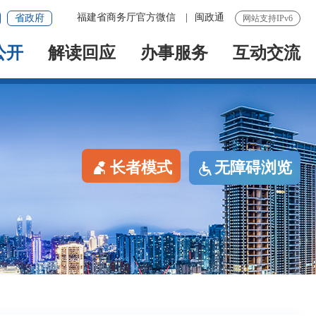
福建省商务厅官方微信
|
闽政通
省政府
网站支持IPv6
公开
解读回应
办事服务
互动交流
长者模式
无障碍浏览