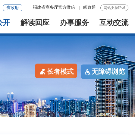
福建省商务厅官方微信
|
闽政通
省政府
网站支持IPv6
公开
解读回应
办事服务
互动交流
长者模式
无障碍浏览