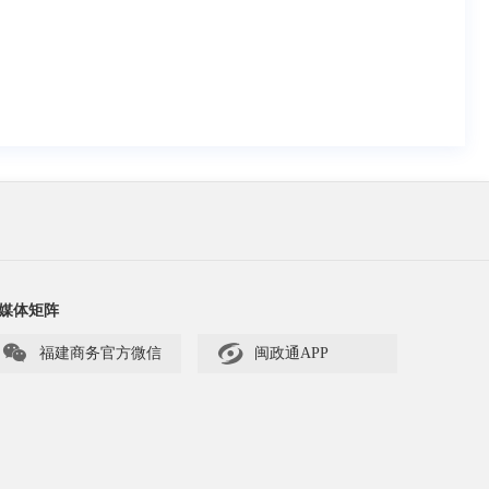
媒体矩阵


福建商务官方微信
闽政通APP