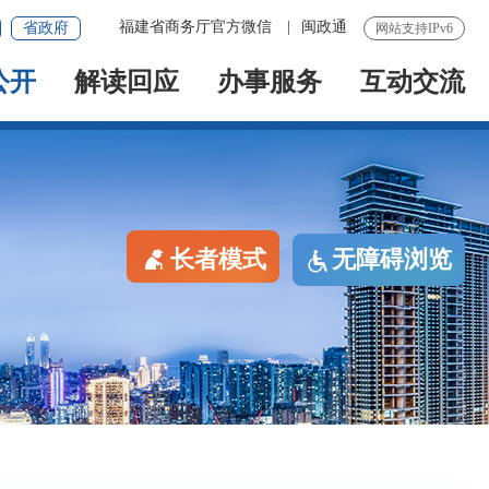
福建省商务厅官方微信
|
闽政通
省政府
网站支持IPv6
公开
解读回应
办事服务
互动交流
长者模式
无障碍浏览