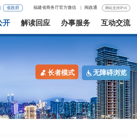
福建省商务厅官方微信
|
闽政通
省政府
网站支持IPv6
公开
解读回应
办事服务
互动交流
长者模式
无障碍浏览