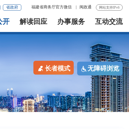
福建省商务厅官方微信
|
闽政通
省政府
网站支持IPv6
公开
解读回应
办事服务
互动交流
长者模式
无障碍浏览