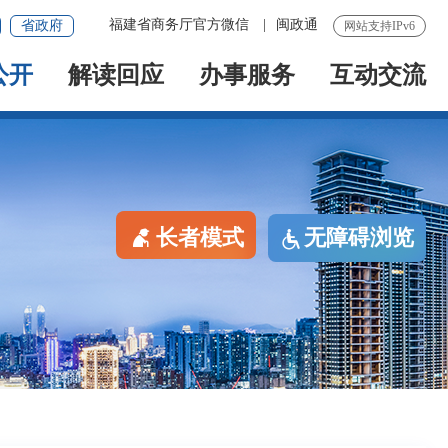
福建省商务厅官方微信
|
闽政通
省政府
网站支持IPv6
公开
解读回应
办事服务
互动交流
长者模式
无障碍浏览