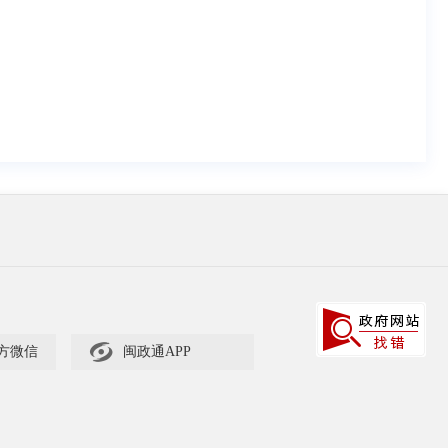

方微信
闽政通APP