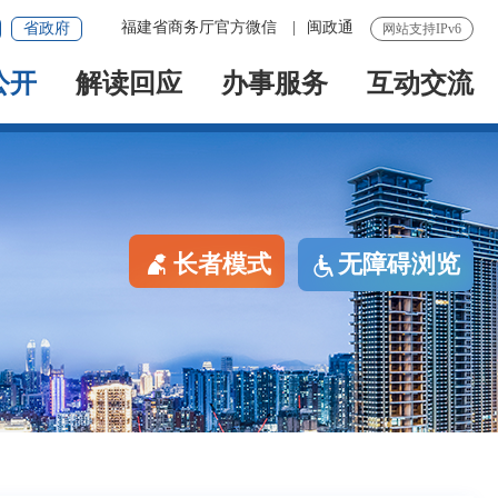
福建省商务厅官方微信
|
闽政通
省政府
网站支持IPv6
公开
解读回应
办事服务
互动交流
长者模式
无障碍浏览