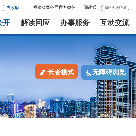
福建省商务厅官方微信
|
闽政通
省政府
网站支持IPv6
公开
解读回应
办事服务
互动交流
长者模式
无障碍浏览