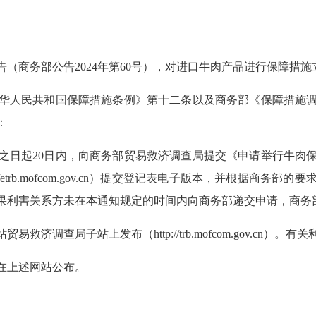
告（商务部公告
2024
年第
60
号），对进口牛肉产品进行保障措施
华人民共和国保障措施条例》第十二条以及商务部《保障措施
：
之日起
20
日内，向商务部贸易救济调查局提交《申请举行牛肉
//etrb.mofcom.gov.cn
）提交登记表电子版本，并根据商务部的要
果利害关系方未在本通知规定的时间内向商务部递交申请，商务
站贸易救济调查局子站上发布（
http://trb.mofcom.gov.cn
）。有关
在上述网站公布。