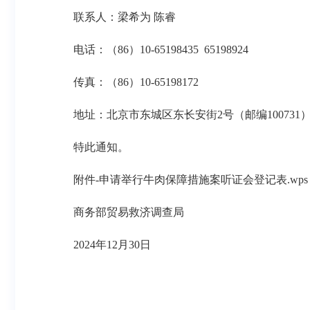
联系人：梁希为
陈睿
电话：（
86
）
10-65198435 65198924
传真：（
86
）
10-65198172
地址：北京市东城区东长安街
2
号（邮编
100731
特此通知。
附件
-
申请举行牛肉保障措施案听证会登记表
.wps
商务部贸易救济调查局
2024
年
12
月
30
日