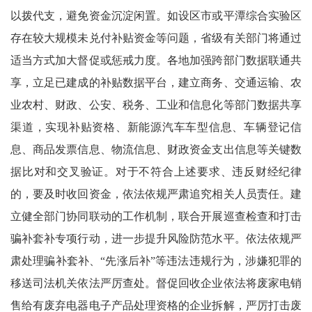
以拨代支，避免资金沉淀闲置。如设区市或平潭综合实验区
存在较大规模未兑付补贴资金等问题，省级有关部门将通过
适当方式加大督促或惩戒力度。各地加强跨部门数据联通共
享，立足已建成的补贴数据平台，建立商务、交通运输、农
业农村、财政、公安、税务、工业和信息化等部门数据共享
渠道，实现补贴资格、新能源汽车车型信息、车辆登记信
息、商品发票信息、物流信息、财政资金支出信息等关键数
据比对和交叉验证。对于不符合上述要求、违反财经纪律
的，要及时收回资金，依法依规严肃追究相关人员责任。建
立健全部门协同联动的工作机制，联合开展巡查检查和打击
骗补套补专项行动，进一步提升风险防范水平。依法依规严
肃处理骗补套补、“先涨后补”等违法违规行为，涉嫌犯罪的
移送司法机关依法严厉查处。督促回收企业依法将废家电销
售给有废弃电器电子产品处理资格的企业拆解，严厉打击废