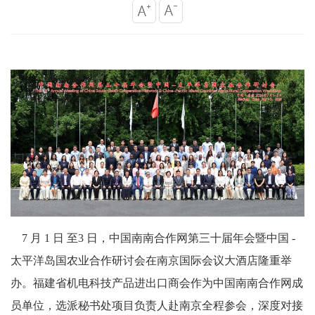
7 月 1 日
至
3 日，中国南南合作网第三十届年会暨中国 -
太平洋岛国农业合作研讨会在南京国际会议大酒店隆重举
办。福建省机电科技产品进出口商会作为中国南南合作网
成
员
单位，
选派秘书处项目负责人
赴
南京
全程参会，深度对接