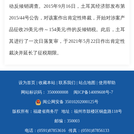
动反倾销调查。2015年9月16日，土耳其经济部发布第
2015/44号公告，对该案作出肯定性终裁，开始对涉案产
品征收29美元/件～154美元/件的反倾销税。此后，土耳
其进行了一次日落复审，于2021年5月22日作出肯定性
裁决并延长了征税期限。
设为首页
|
收藏本站
|
联系我们
|
站点地图
|
使用帮助
网站标识码： 3500000008
闽ICP备14009608号-7
闽公网安备 35010202000125号
版权所有：福建省商务厅
地址：福州市鼓楼区铜盘路118号
邮编：350003
电话：(0591)87853616
传真：(0591)87856133