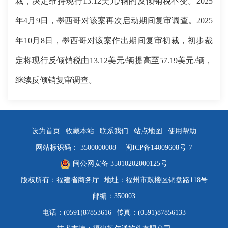
裁，决定维持现行13.12美元/辆的反倾销税不变。2025
年4月9日，墨西哥对该案再次启动期间复审调查。2025
年10月8日，墨西哥对该案作出期间复审初裁，初步裁
定将现行反倾销税由13.12美元/辆提高至57.19美元/辆，
继续反倾销复审调查。
设为首页
|
收藏本站
|
联系我们
|
站点地图
|
使用帮助
网站标识码： 3500000008
闽ICP备14009608号-7
闽公网安备 35010202000125号
版权所有：福建省商务厅
地址：福州市鼓楼区铜盘路118号
邮编：350003
电话：(0591)87853616
传真：(0591)87856133