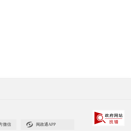

方微信
闽政通APP