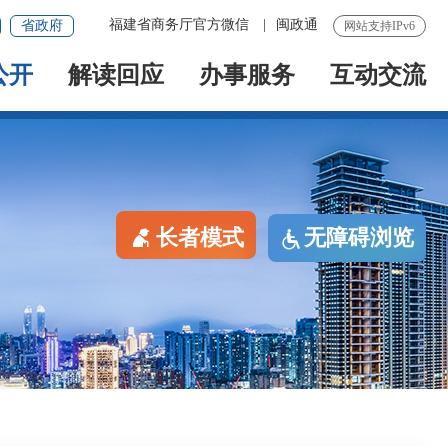
福建省商务厅官方微信
|
闽政通
省政府
网站支持IPv6
公开
解读回应
办事服务
互动交流
长者模式
无障碍浏览