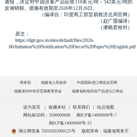
通报，决定对中国涉案产品征收110美元/吨－542美元/吨的
反倾销税。措施有效期至2026年12月26日。
（编译自：印度商工部贸易救济总局官网）
（赵广霞编译）
（潘晓君校对）
原文：
https://dgtr.gov.in/sites/default/files/2026-
06/Initiation%20Notification%20Decor%20Paper%20English.pdf
商务部
福建省人民政府
中国国际进口博览会官网
福建省对外经济贸易教育协会
福建省机电科技产品进出口商会
设为首页
|
收藏本站
|
联系我们
|
站点地图
网站标识码：3500000008
闽ICP备14009608号-7
闽ICP备14009608号-15
闽公网安备 35010202000125号
版权所有：福建省商务厅