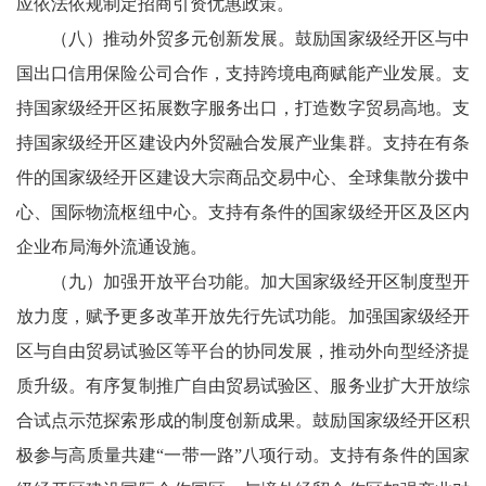
应依法依规制定招商引资优惠政策。
（八）推动外贸多元创新发展。鼓励国家级经开区与中
国出口信用保险公司合作，支持跨境电商赋能产业发展。支
持国家级经开区拓展数字服务出口，打造数字贸易高地。支
持国家级经开区建设内外贸融合发展产业集群。支持在有条
件的国家级经开区建设大宗商品交易中心、全球集散分拨中
心、国际物流枢纽中心。支持有条件的国家级经开区及区内
企业布局海外流通设施。
（九）加强开放平台功能。加大国家级经开区制度型开
放力度，赋予更多改革开放先行先试功能。加强国家级经开
区与自由贸易试验区等平台的协同发展，推动外向型经济提
质升级。有序复制推广自由贸易试验区、服务业扩大开放综
合试点示范探索形成的制度创新成果。鼓励国家级经开区积
极参与高质量共建
“一带一路”八项行动。支持有条件的国家