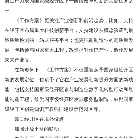
质生产力成为国家级经开区下一阶段改革创新的关键任务之
一。
《工作方案》更关注产业创新和前沿趋势，比如，支持
在经开区布局重大科技创新平台，支持建设从概念验证到最
终质量检测的一站式服务平台；也更强调制造业的高质量发
展，包括参与国家重大工程，改造提升传统产业，孵化发展
未来产业等。
在新形势下，《工作方案》不仅重新赋予国家级经开区
新的发展定位，也赋予了它在产业发展创新提升方面的新功
能，包括支持国家级经开区参与制造业数字化转型行动和智
能制造工程，鼓励国家级经开区发展服务型制造，鼓励国家
级经开区创建知识产权强国建设示范园区等。
鼓励经开区在境外设点
加强开放平台的联动