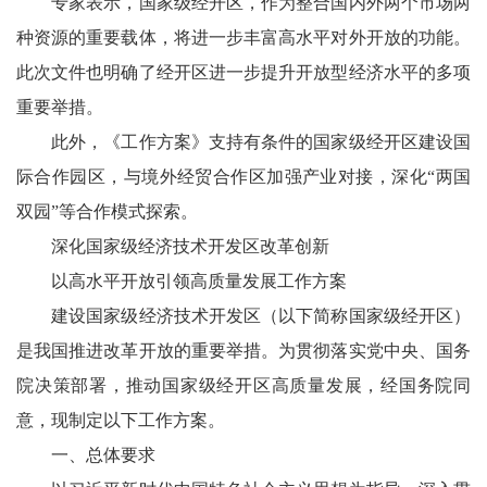
专家表示，国家级经开区，作为整合国内外两个市场两
种资源的重要载体，将进一步丰富高水平对外开放的功能。
此次文件也明确了经开区进一步提升开放型经济水平的多项
重要举措。
此外，《工作方案》支持有条件的国家级经开区建设国
际合作园区，与境外经贸合作区加强产业对接，深化
“两国
双园”等合作模式探索。
深化国家级经济技术开发区改革创新
以高水平开放引领高质量发展工作方案
建设国家级经济技术开发区（以下简称国家级经开区）
是我国推进改革开放的重要举措。为贯彻落实党中央、国务
院决策部署，推动国家级经开区高质量发展，经国务院同
意，现制定以下工作方案。
一、总体要求