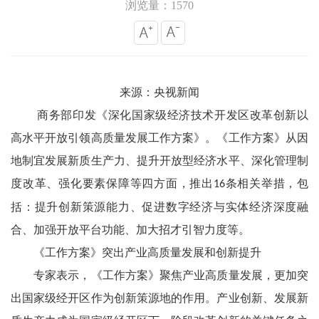
浏览量：1570
来源：央视新闻
商务部印发《深化国家级经济技术开发区改革创新以
高水平开放引领高质量发展工作方案》。《工作方案》从因
地制宜发展新质生产力、提升开放型经济水平、深化管理制
度改革、强化要素保障等四方面，推出
条相关举措，包
16
括：提升创新策源能力、促进数字经济与实体经济深度融
合、加强开放平台功能、加大招才引智力度等。
《工作方案》突出产业高质量发展和创新提升
专家表示，《工作方案》聚焦产业高质量发展，更加突
出国家级经开区作为创新策源地的作用。产业创新、发展新