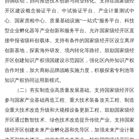
协调联动，协同推进技术创新与商业转化。支持在国家级经
开区建设概念验证平台、中试验证平台、产业计量测试中
心、国家质检中心、质量基础设施
“一站式”服务平台、科技
型企业孵化器等产业创新和服务平台。允许国家级经开区直
接申报省级科创载体。支持有条件的国家级经开区设立离岸
创新基地，探索海外研发、境内转化等路径。鼓励国家级经
开区创建知识产权强国建设示范园区，强化区内外知识产权
合作对接，加大商标品牌战略实施力度，积极探索专利池等
知识产权协同运用新模式。
（二）夯实制造业高质量发展基础。支持国家级经开区
参与国家产业基础再造工程、重大技术装备攻关工程、制造
业重大技术改造升级和大规模设备更新工程。鼓励国家级经
开区通过数智技术、绿色技术改造提升传统产业。支持国家
级经开区创建未来产业孵化器和先导区，加强未来产业计量