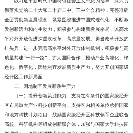
以习近平新时代中国特色社会主义思想为指导，深入贯
彻落实党的二十大和二十届二中、三中全会精神，完整准确
全面贯彻新发展理念，紧紧围绕推进中国式现代化，不断激
发创新活力和内生动力，积极参与构建新发展格局，以高水
平对外开放促进深层次改革、高质量发展。勇当改革开放的
排头兵，进一步完善高水平对外开放体制机制，积极参与高
质量共建
“一带一路”，扩大国际合作，推动产业高端化、绿
色化、数字化，因地制宜发展新质生产力，努力开创国家级
经开区工作新局面。
二、因地制宜发展新质生产力
（一）提升创新策源能力。支持在有条件的国家级经开
区布局重大产业科技创新平台，支持区内相关单位承担国家
和地方科技计划项目。鼓励国家级经开区科技领军企业联合
高校、科研机构等组成创新联合体，加强与国家大学科技园