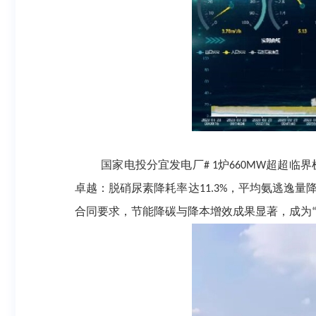
国家电投分宜发电厂
炉
超超临界
# 1
660MW
卓越：脱硝尿素降耗率达
，平均氨逃逸量
11.3%
合同要求，节能降碳与降本增效成果显著，成为