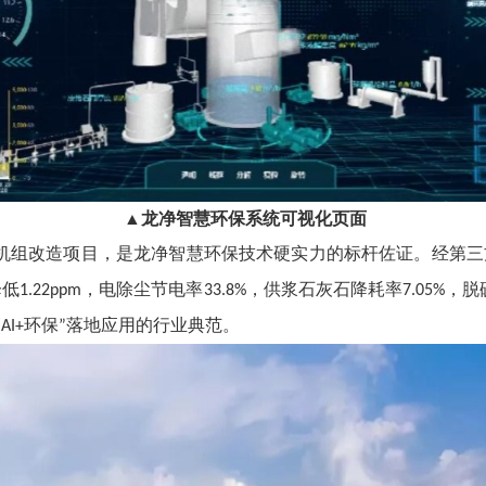
▲龙净智慧环保系统可视化页面
机组改造项目，是龙净智慧环保技术硬实力的标杆佐证。经第三
降低
，电除尘节电率
，供浆石灰石降耗率
，脱
1.22ppm
33.8%
7.05%
环保
落地应用的行业典范。
“AI+
”