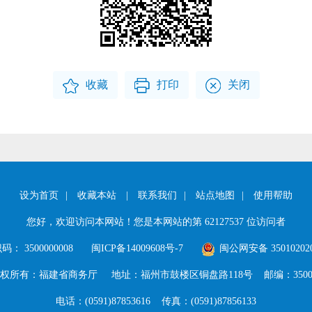
收藏
打印
关闭
设为首页
|
收藏本站
|
联系我们
|
站点地图
|
使用帮助
您好，欢迎访问本网站！您是本网站的第
62127537
位访问者
： 3500000008
闽ICP备14009608号-7
闽公网安备 350102020
权所有：福建省商务厅
地址：福州市鼓楼区铜盘路118号
邮编：3500
电话：(0591)87853616
传真：(0591)87856133