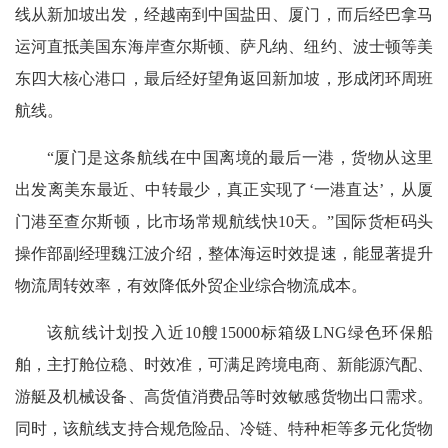
线从新加坡出发，经越南到中国盐田、厦门，而后经巴拿马
运河直抵美国东海岸查尔斯顿、萨凡纳、纽约、波士顿等美
东四大核心港口，最后经好望角返回新加坡，形成闭环周班
航线。
“厦门是这条航线在中国离境的最后一港，货物从这里
出发离美东最近、中转最少，真正实现了‘一港直达’，从厦
门港至查尔斯顿，比市场常规航线快10天。”国际货柜码头
操作部副经理魏江波介绍，整体海运时效提速，能显著提升
物流周转效率，有效降低外贸企业综合物流成本。
该航线计划投入近10艘15000标箱级LNG绿色环保船
舶，主打舱位稳、时效准，可满足跨境电商、新能源汽配、
游艇及机械设备、高货值消费品等时效敏感货物出口需求。
同时，该航线支持合规危险品、冷链、特种柜等多元化货物