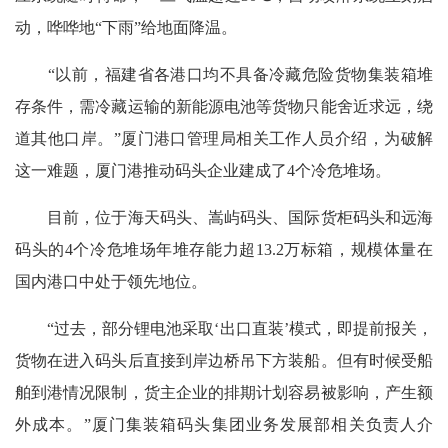
动，哗哗地“下雨”给地面降温。
“以前，福建省各港口均不具备冷藏危险货物集装箱堆
存条件，需冷藏运输的新能源电池等货物只能舍近求远，绕
道其他口岸。”厦门港口管理局相关工作人员介绍，为破解
这一难题，厦门港推动码头企业建成了4个冷危堆场。
目前，位于海天码头、嵩屿码头、国际货柜码头和远海
码头的4个冷危堆场年堆存能力超13.2万标箱，规模体量在
国内港口中处于领先地位。
“过去，部分锂电池采取‘出口直装’模式，即提前报关，
货物在进入码头后直接到岸边桥吊下方装船。但有时候受船
舶到港情况限制，货主企业的排期计划容易被影响，产生额
外成本。”厦门集装箱码头集团业务发展部相关负责人介